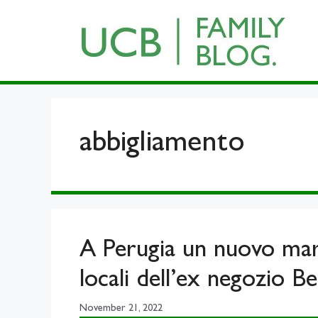
Skip
to
content
abbigliamento
A Perugia un nuovo marc
locali dell’ex negozio B
November 21, 2022