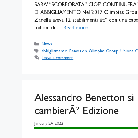
SARA’ “SCORPORATA” CIOE’ CONTINUERA’
DI ABBIGLIAMENTO. Nel 2017 Olimpias Group, co
Zanella aveva 12 stabilimenti â€“ con una ca
milioni di …
Read more
Categories
News
Tags
abbigliamento
,
Benetton
,
Olimpias Group
,
Unione C
Leave a comment
Alessandro Benetton si p
cambierÃ² Edizione
January 24, 2022