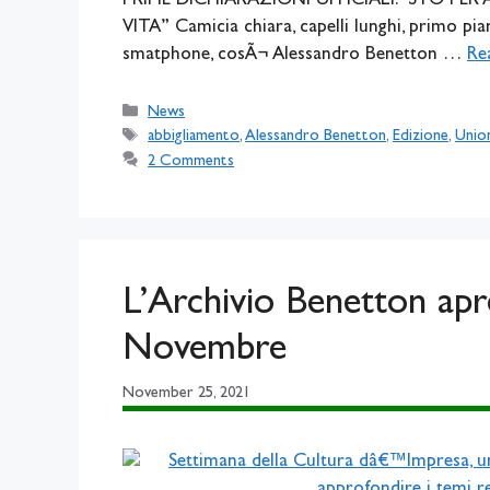
PRIME DICHIARAZIONI UFFICIALI: “STO PER 
VITA” Camicia chiara, capelli lunghi, primo pia
smatphone, cosÃ¬ Alessandro Benetton …
Re
Categories
News
Tags
abbigliamento
,
Alessandro Benetton
,
Edizione
,
Unio
2 Comments
L’Archivio Benetton apr
Novembre
November 25, 2021