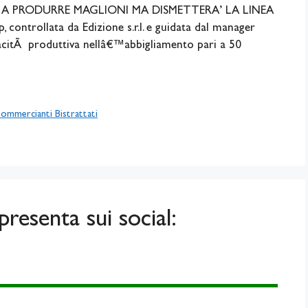
 A PRODURRE MAGLIONI MA DISMETTERA’ LA LINEA
ntrollata da Edizione s.r.l. e guidata dal manager
pacitÃ produttiva nellâ€™abbigliamento pari a 50
ommercianti Bistrattati
resenta sui social: