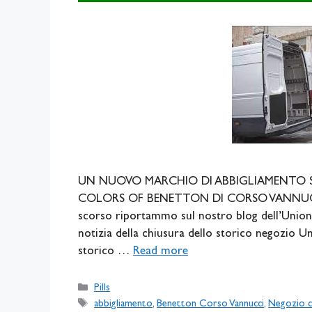
UN NUOVO MARCHIO DI ABBIGLIAMENTO S
COLORS OF BENETTON DI CORSO VANNUCC
scorso riportammo sul nostro blog dell’Unione
notizia della chiusura dello storico negozio 
storico …
Read more
Categories
Pills
Tags
abbigliamento
,
Benetton Corso Vannucci
,
Negozio c