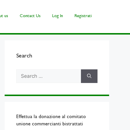
t us
Contact Us
Log In
Registrati
Search
Search
for:
Effettua la donazione al comitato
unione commercianti bistrattati