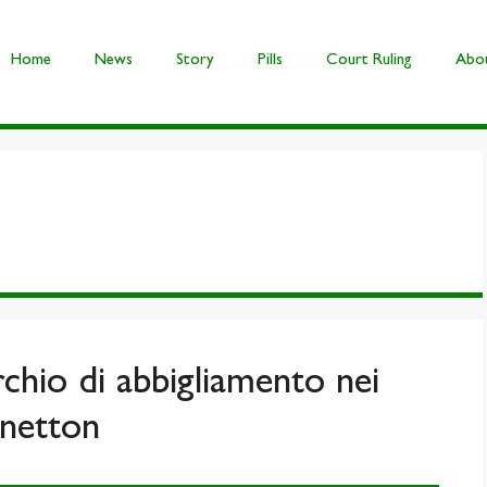
Home
News
Story
Pills
Court Ruling
Abou
hio di abbigliamento nei
enetton