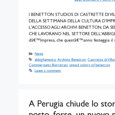
I BENETTON STUDIOS DI CASTRETTE DI V
DELLA SETTIMANA DELLA CULTURA D’IMPR
L’ACCESSO AGLI ARCHIVI BENETTON, DA SE
CHE LAVORANO NEL SETTORE DELL’ABBIGLIA
dâ€™Impresa, che questâ€™anno festeggia il
Categories
News
Tags
abbigliamento
,
Archivio Benetton
,
Castrette di Vill
Commercianti Bistrattati
,
united colors of benetton
Leave a comment
A Perugia chiude lo sto