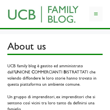
Skip
to
Menu
content
About us
UCB family blog è gestito ed amministrato
dall’
U
NIONE
C
OMMERCIANTI
B
ISTRATTATI che
volendo diffondere le loro storie hanno trovato in
questa piattaforma un ambiente comune.
Un gruppo di imprenditori, ex imprenditori che si
sentono così vicini tra loro tanto da definirsi una
famiglia.