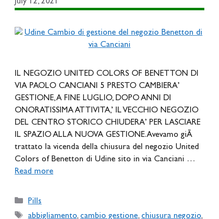
July 12, 2021
IL NEGOZIO UNITED COLORS OF BENETTON DI
VIA PAOLO CANCIANI 5 PRESTO CAMBIERA’
GESTIONE, A FINE LUGLIO, DOPO ANNI DI
ONORATISSIMA ATTIVITA,’ IL VECCHIO NEGOZIO
DEL CENTRO STORICO CHIUDERA’ PER LASCIARE
IL SPAZIO ALLA NUOVA GESTIONE. Avevamo giÃ
trattato la vicenda della chiusura del negozio United
Colors of Benetton di Udine sito in via Canciani …
Read more
Categories
Pills
Tags
abbigliamento
,
cambio gestione
,
chiusura negozio
,