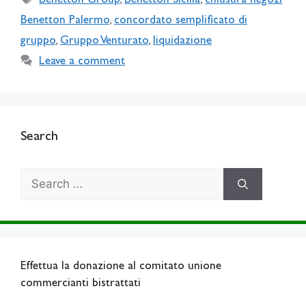
Benetton Group
,
Benetton Sicilia
,
chiusura negozi
Benetton Palermo
,
concordato semplificato di
gruppo
,
Gruppo Venturato
,
liquidazione
Leave a comment
Search
Search
for:
Effettua la donazione al comitato unione
commercianti bistrattati