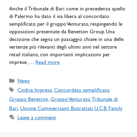
Anche il Tribunale di Bari come in precedenza quello
di Palermo ha dato il via libera al concordato
semplificato per il gruppo Venturato, respingendo le
opposizioni presentate da Benetton Group. Una
decisione che segna un passaggio chiave in una delle
vertenze più rilevanti degli ultimi anni nel settore
retail italiano, con importanti implicazioni per
imprese, …
Read more
Categories
News
Tags
Codice Impresa
,
Concordato semplificato
,
Gruppo Benetton
,
Gruppo Venturato
,
Tribunale di
Bari
,
Unione Commercianti Bistrattati U.C.B. Family
Leave a comment