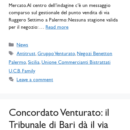
Mercato. Al centro dell’indagine c’è un messaggio
comparso sul gestionale del punto vendita di via
Ruggero Settimo a Palermo: Nessuna stagione valida
per il negozio: …
Read more
Categories
News
Tags
Antitrust
,
Gruppo Venturato
,
Negozi Benetton
Palermo
,
Sicilia
,
Unione Commercianti Bistrattati
U.C.B. Family
Leave a comment
Concordato Venturato: il
Tribunale di Bari dà il via