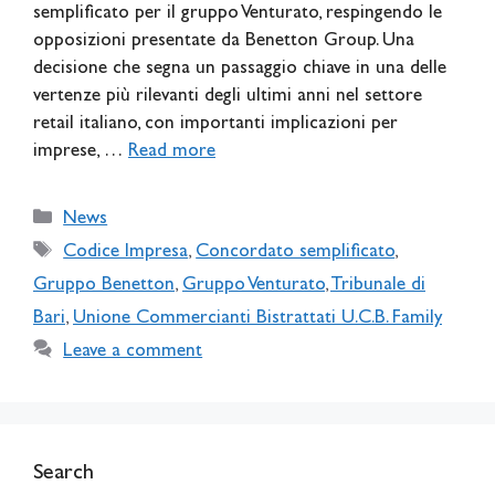
semplificato per il gruppo Venturato, respingendo le
opposizioni presentate da Benetton Group. Una
decisione che segna un passaggio chiave in una delle
vertenze più rilevanti degli ultimi anni nel settore
retail italiano, con importanti implicazioni per
imprese, …
Read more
Categories
News
Tags
Codice Impresa
,
Concordato semplificato
,
Gruppo Benetton
,
Gruppo Venturato
,
Tribunale di
Bari
,
Unione Commercianti Bistrattati U.C.B. Family
Leave a comment
Search