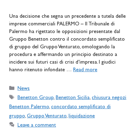
Una decisione che segna un precedente a tutela delle
imprese commerciali PALERMO – Il Tribunale di
Palermo ha rigettato le opposizioni presentate dal
Gruppo Benetton contro il concordato semplificato
di gruppo del Gruppo Venturato, omologando la
procedura e affermando un principio destinato a
incidere sui futuri casi di crisi d’impresa. I giudici
hanno ritenuto infondate …
Read more
Categories
News
Tags
Benetton Group
,
Benetton Sicilia
,
chiusura negozi
Benetton Palermo
,
concordato semplificato di
gruppo
,
Gruppo Venturato
,
liquidazione
Leave a comment