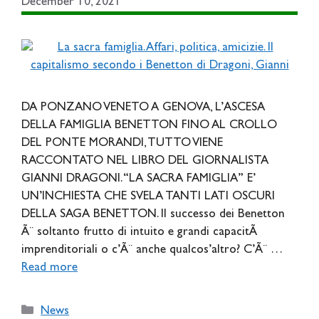
December 10, 2021
DA PONZANO VENETO A GENOVA, L’ASCESA
DELLA FAMIGLIA BENETTON FINO AL CROLLO
DEL PONTE MORANDI, TUTTO VIENE
RACCONTATO NEL LIBRO DEL GIORNALISTA
GIANNI DRAGONI. “LA SACRA FAMIGLIA” E’
UN’INCHIESTA CHE SVELA TANTI LATI OSCURI
DELLA SAGA BENETTON. Il successo dei Benetton
Ã¨ soltanto frutto di intuito e grandi capacitÃ
imprenditoriali o c’Ã¨ anche qualcos’altro? C’Ã¨ …
Read more
Categories
News