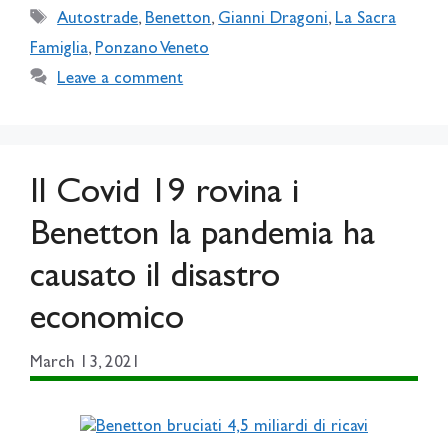
Tags
Autostrade
,
Benetton
,
Gianni Dragoni
,
La Sacra
Famiglia
,
Ponzano Veneto
Leave a comment
Il Covid 19 rovina i
Benetton la pandemia ha
causato il disastro
economico
March 13, 2021