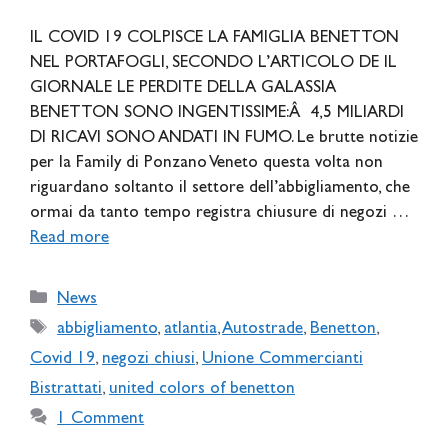
IL COVID 19 COLPISCE LA FAMIGLIA BENETTON
NEL PORTAFOGLI, SECONDO L’ARTICOLO DE IL
GIORNALE LE PERDITE DELLA GALASSIA
BENETTON SONO INGENTISSIME:Â 4,5 MILIARDI
DI RICAVI SONO ANDATI IN FUMO. Le brutte notizie
per la Family di Ponzano Veneto questa volta non
riguardano soltanto il settore dell’abbigliamento, che
ormai da tanto tempo registra chiusure di negozi …
Read more
Categories
News
Tags
abbigliamento
,
atlantia
,
Autostrade
,
Benetton
,
Covid 19
,
negozi chiusi
,
Unione Commercianti
Bistrattati
,
united colors of benetton
1 Comment