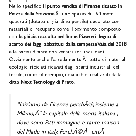
Nello specifico
il punto vendita di Firenze situato in
Piazza della Stazione
Ã¨ uno spazio di 160 metri
quadrati (dotato di giardino pensile) decorato con
materiali di recupero come il pavimento composto
con
la ghiaia raccolta nel fiume Piave
e il legno di
scarto dei faggi abbattuti dalla tempesta Vaia del 2018
e le pareti dipinte con vernici anti inquinanti.
Ovviamente anche l’arredamento Ã¨ tutto di materiali
ecologici riciclati ricavati dagli scarti industriali del
tessile, come ad esempio, i manichini realizzati dalla
ditta
Next Tecnology di Prato
.
“Iniziamo da Firenze perchÃ©, insieme a
Milano, Ã¨ la capitale della moda italiana ,
dove sono Pitti immagine e tante maison
del Made in Italy. PerchÃ© Ã¨ cittÃ