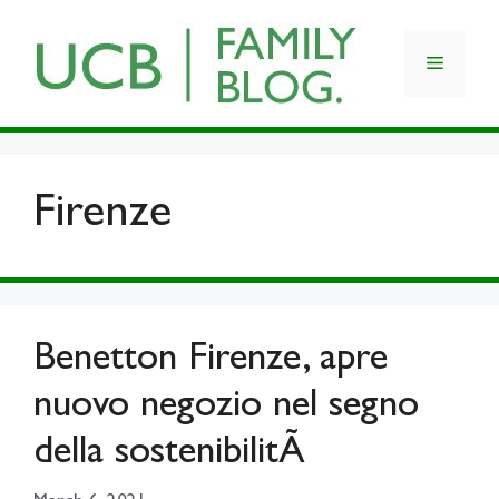
Skip
to
Menu
content
Firenze
Benetton Firenze, apre
nuovo negozio nel segno
della sostenibilitÃ