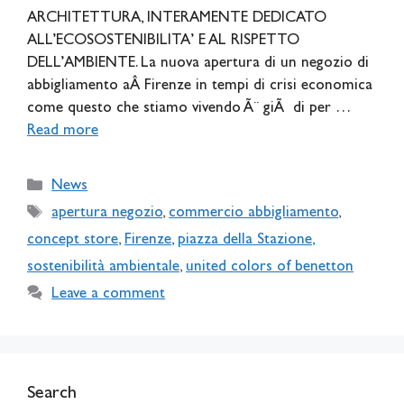
ARCHITETTURA, INTERAMENTE DEDICATO
ALL’ECOSOSTENIBILITA’ E AL RISPETTO
DELL’AMBIENTE. La nuova apertura di un negozio di
abbigliamento aÂ Firenze in tempi di crisi economica
come questo che stiamo vivendo Ã¨ giÃ di per …
Read more
Categories
News
Tags
apertura negozio
,
commercio abbigliamento
,
concept store
,
Firenze
,
piazza della Stazione
,
sostenibilità ambientale
,
united colors of benetton
Leave a comment
Search