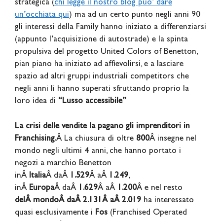
strategica (
chi legge il nostro blog puo’ dare
un’occhiata qui
) ma ad un certo punto negli anni 90
gli interessi della Family hanno iniziato a differenziarsi
(appunto l’acquisizione di autostrade) e la spinta
propulsiva del progetto United Colors of Benetton,
pian piano ha iniziato ad affievolirsi, e a lasciare
spazio ad altri gruppi industriali competitors che
negli anni li hanno superati sfruttando proprio la
loro idea di
“Lusso accessibile”
La crisi delle vendite la pagano gli imprenditori in
Franchising.
Â La chiusura di oltre
800
Â insegne nel
mondo negli ultimi 4 anni, che hanno portato i
negozi a marchio Benetton
inÂ
Italia
Â daÂ
1.529
Â aÂ
1.249
,
inÂ
Europa
Â daÂ
1.629
Â aÂ
1.200
Â e nel resto
delÂ mondoÂ daÂ 2.131Â aÂ 2.019
ha interessato
quasi esclusivamente i
Fos
(Franchised Operated