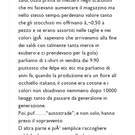
saldi, ossia prima di metterli negli scatoloni
che mi facevano aumentare il magazzino ma
nello stesso tempo, perdevano valore tanto
che gli stocchisti mi offrivano â‚¬0,50 a
pezzo e se erano assortiti nelle taglie e nei
colori (giÃ sapevano che arrivavamo alla fine
dei saldi con talmente tanta merce in
esubero e ci prendevano per la gola)
parliamo di t-shirt in vendita dai 9.90
piuttosto che felpe etc etc ma parliamo di
anni fa, quando la produzione era un fiore all
occhiello italiano, il cotone era cotone e i
colori non sbiadivano nemmeno dopo 10000
lavaggi tanto da passare da generaIone in
generazione.
Poi, puf……. “autostrade”, e non solo, hanno
preso il sopravvento.
D altra parte e piÃ¹ semplice raccogliere