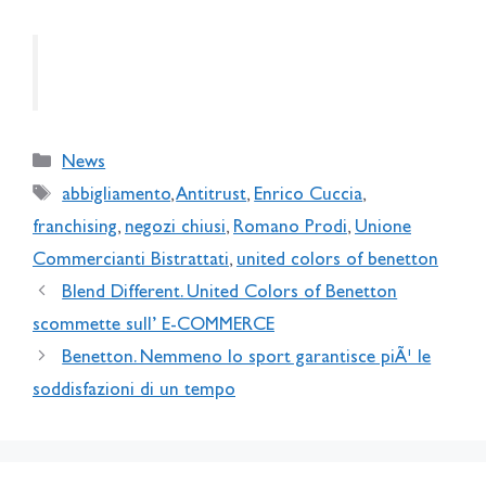
Categories
News
Tags
abbigliamento
,
Antitrust
,
Enrico Cuccia
,
franchising
,
negozi chiusi
,
Romano Prodi
,
Unione
Commercianti Bistrattati
,
united colors of benetton
Blend Different. United Colors of Benetton
scommette sull’ E-COMMERCE
Benetton. Nemmeno lo sport garantisce piÃ¹ le
soddisfazioni di un tempo