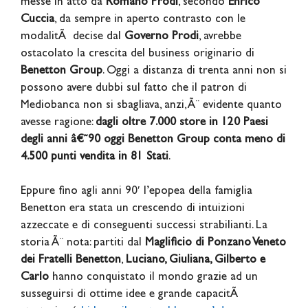
messe in atto da
Romano Prodi
, secondo
Enrico
Cuccia
, da sempre in aperto contrasto con le
modalitÃ decise dal
Governo Prodi
, avrebbe
ostacolato la crescita del business originario di
Benetton Group
. Oggi a distanza di trenta anni non si
possono avere dubbi sul fatto che il patron di
Mediobanca non si sbagliava, anzi, Ã¨ evidente quanto
avesse ragione:
dagli oltre 7.000 store in 120 Paesi
degli anni â€˜90 oggi Benetton Group conta meno di
4.500 punti vendita in 81 Stati
.
Eppure fino agli anni 90′ l’epopea della famiglia
Benetton era stata un crescendo di intuizioni
azzeccate e di conseguenti successi strabilianti. La
storia Ã¨ nota: partiti dal
Maglificio di Ponzano Veneto
dei Fratelli Benetton
,
Luciano, Giuliana, Gilberto e
Carlo
hanno conquistato il mondo grazie ad un
susseguirsi di ottime idee e grande capacitÃ