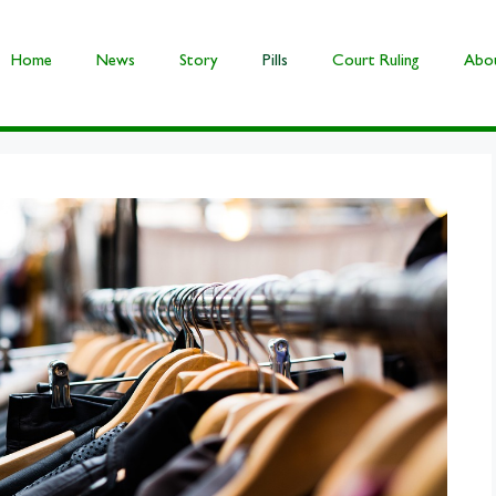
Home
News
Story
Pills
Court Ruling
Abou