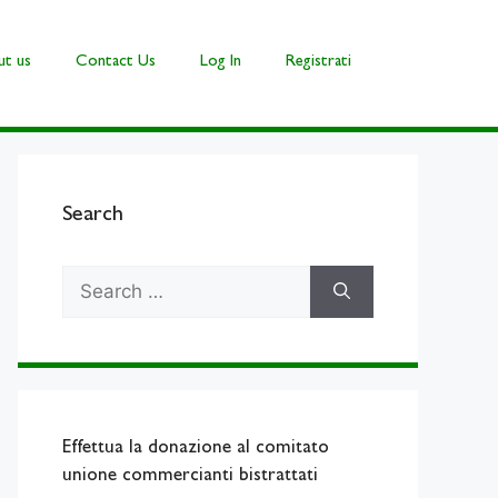
t us
Contact Us
Log In
Registrati
Search
Search
for:
Effettua la donazione al comitato
unione commercianti bistrattati