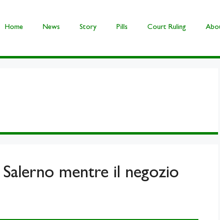
Home
News
Story
Pills
Court Ruling
Abou
 Salerno mentre il negozio