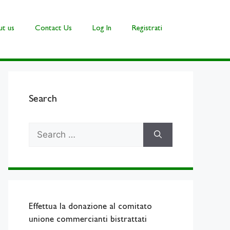
t us
Contact Us
Log In
Registrati
Search
Search
for:
Effettua la donazione al comitato
unione commercianti bistrattati