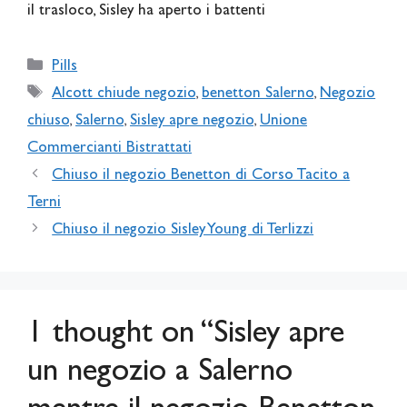
il trasloco, Sisley ha aperto i battenti
Categories
Pills
Tags
Alcott chiude negozio
,
benetton Salerno
,
Negozio
chiuso
,
Salerno
,
Sisley apre negozio
,
Unione
Commercianti Bistrattati
Chiuso il negozio Benetton di Corso Tacito a
Terni
Chiuso il negozio Sisley Young di Terlizzi
1 thought on “Sisley apre
un negozio a Salerno