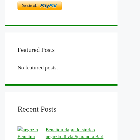
Featured Posts
No featured posts.
Recent Posts
Benetton riapre lo storico
negozio di via Sparano a Bari