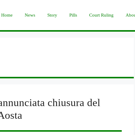
Home
News
Story
Pills
Court Ruling
Abou
nnunciata chiusura del
Aosta