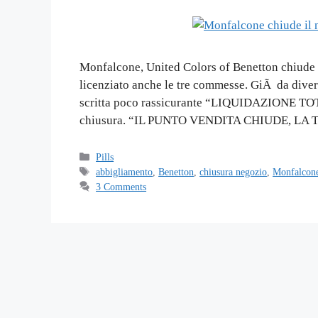
Monfalcone, United Colors of Benetton chiude 
licenziato anche le tre commesse. GiÃ da diver
scritta poco rassicurante “LIQUIDAZIONE TOTAL
chiusura. “IL PUNTO VENDITA CHIUDE, L
Categories
Pills
Tags
abbigliamento
,
Benetton
,
chiusura negozio
,
Monfalcon
3 Comments