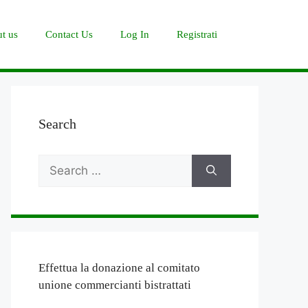
t us
Contact Us
Log In
Registrati
Search
Search
for:
Effettua la donazione al comitato
unione commercianti bistrattati