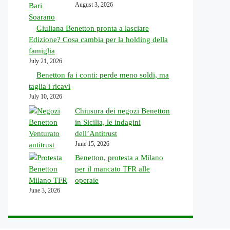
August 3, 2026
Giuliana Benetton pronta a lasciare
Edizione? Cosa cambia per la holding della
famiglia
July 21, 2026
Benetton fa i conti: perde meno soldi, ma
taglia i ricavi
July 10, 2026
Chiusura dei negozi Benetton
in Sicilia, le indagini
dell’Antitrust
June 15, 2026
Benetton, protesta a Milano
per il mancato TFR alle
operaie
June 3, 2026