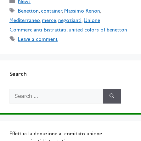
Categories
News
Tags
Benetton
,
container
,
Massimo Renon
,
Mediterraneo
,
merce
,
negozianti
,
Unione
Commercianti Bistrattati
,
united colors of benetton
Leave a comment
Search
Search
for:
Effettua la donazione al comitato unione