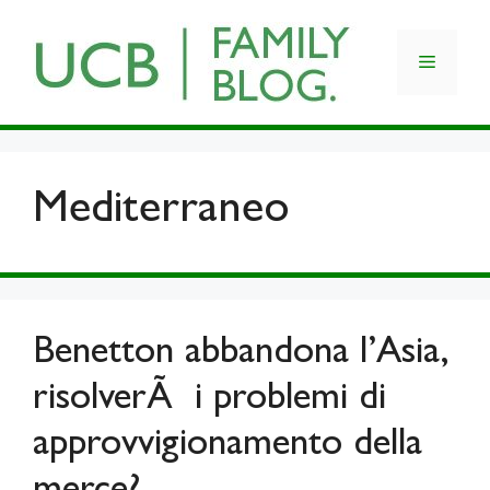
Skip
to
Menu
content
Mediterraneo
Benetton abbandona l’Asia,
risolverÃ i problemi di
approvvigionamento della