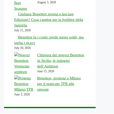
August 3, 2026
Giuliana Benetton pronta a lasciare
Edizione? Cosa cambia per la holding della
famiglia
July 21, 2026
Benetton fa i conti: perde meno soldi, ma
taglia i ricavi
July 10, 2026
Chiusura dei negozi Benetton
in Sicilia, le indagini
dell’Antitrust
June 15, 2026
Benetton, protesta a Milano
per il mancato TFR alle
operaie
June 3, 2026