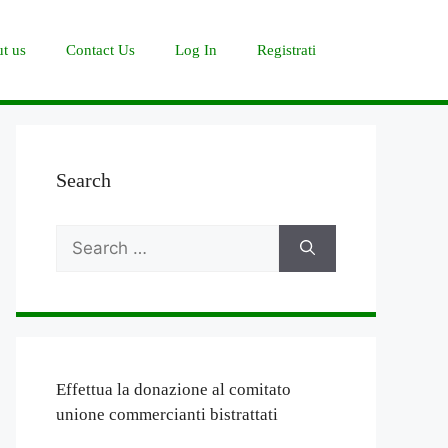
t us
Contact Us
Log In
Registrati
Search
Search
for:
Effettua la donazione al comitato
unione commercianti bistrattati