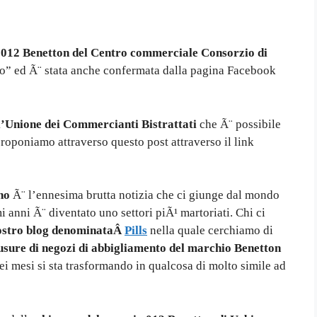
io 012 Benetton del Centro commerciale Consorzio
di
no” ed Ã¨ stata anche confermata dalla pagina Facebook
l’Unione dei Commercianti Bistrattati
che Ã¨ possibile
proponiamo attraverso questo post attraverso il link
no
Ã¨ l’ennesima brutta notizia che ci giunge dal mondo
 anni Ã¨ diventato uno settori piÃ¹ martoriati. Chi ci
nostro blog denominataÂ
Pills
nella quale cerchiamo di
iusure di negozi di abbigliamento del marchio Benetton
ei mesi si sta trasformando in qualcosa di molto simile ad