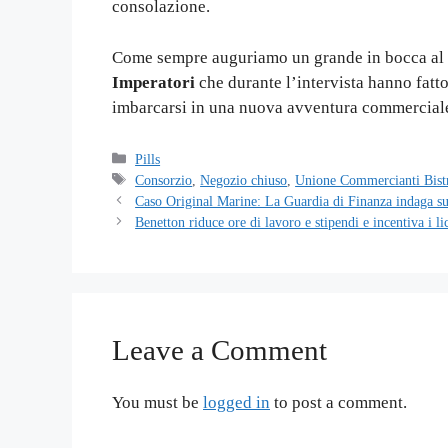
consolazione.
Come sempre auguriamo un grande in bocca al l
Imperatori
che durante l’intervista hanno fatt
imbarcarsi in una nuova avventura commercial
Categories
Pills
Tags
Consorzio
,
Negozio chiuso
,
Unione Commercianti Bistr
Caso Original Marine: La Guardia di Finanza indaga su
Benetton riduce ore di lavoro e stipendi e incentiva i l
Leave a Comment
You must be
logged in
to post a comment.