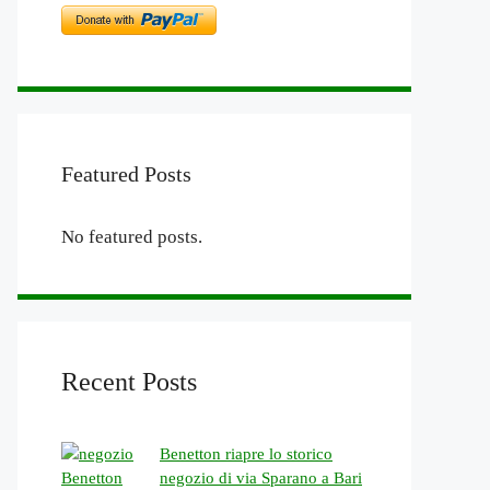
Featured Posts
No featured posts.
Recent Posts
Benetton riapre lo storico
negozio di via Sparano a Bari