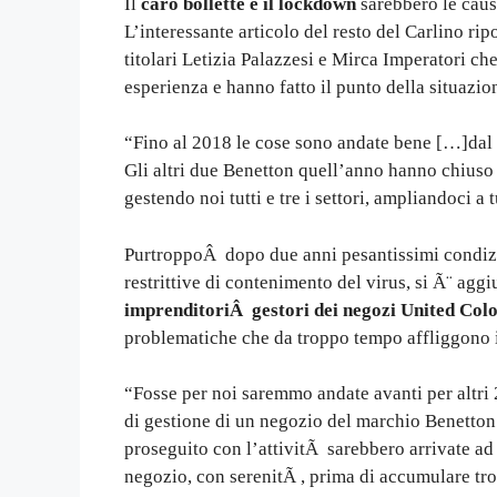
Il
caro bollette e il lockdown
sarebbero le caus
L’interessante articolo del resto del Carlino ripo
titolari Letizia Palazzesi e Mirca Imperatori c
esperienza e hanno fatto il punto della situazio
“Fino al 2018 le cose sono andate bene […]dal 
Gli altri due Benetton quell’anno hanno chiuso
gestendo noi tutti e tre i settori, ampliandoci a 
PurtroppoÂ dopo due anni pesantissimi condizi
restrittive di contenimento del virus, si Ã¨ aggi
imprenditoriÂ gestori dei negozi United Colo
problematiche che da troppo tempo affliggono i
“Fosse per noi saremmo andate avanti per altri
di gestione di un negozio del marchio Benetton
proseguito con l’attivitÃ sarebbero arrivate ad
negozio, con serenitÃ , prima di accumulare tro