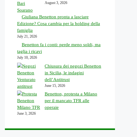
August 3, 2026
Giuliana Benetton pronta a lasciare
Edizione? Cosa cambia per la holding della
famiglia
July 21, 2026
Benetton fa i conti: perde meno soldi, ma
taglia i ricavi
July 10, 2026
Chiusura dei negozi Benetton
in Sicilia, le indagini
dell’Antitrust
June 15, 2026
Benetton, protesta a Milano
per il mancato TFR alle
operaie
June 3, 2026