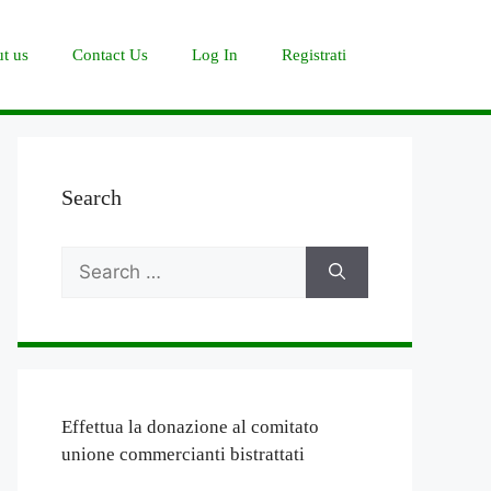
t us
Contact Us
Log In
Registrati
Search
Search
for:
Effettua la donazione al comitato
unione commercianti bistrattati