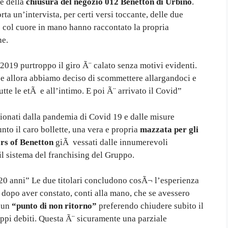
e della
chiusura del negozio 012 Benetton di Urbino
.
rta un’intervista, per certi versi toccante, delle due
he col cuore in mano hanno raccontato la propria
ne.
2019 purtroppo il giro Ã¨ calato senza motivi evidenti.
 e allora abbiamo deciso di scommettere allargandoci e
tutte le etÃ e all’intimo. E poi Ã¨ arrivato il Covid”
onati dalla pandemia di Covid 19 e dalle misure
unto il caro bollette, una vera e propria
mazzata per gli
rs of Benetton
giÃ vessati dalle innumerevoli
l sistema del franchising del Gruppo.
 20 anni” Le due titolari concludono cosÃ¬ l’esperienza
 dopo aver constato, conti alla mano, che se avessero
 un
“punto di non ritorno”
preferendo chiudere subito il
ppi debiti. Questa Ã¨ sicuramente una parziale