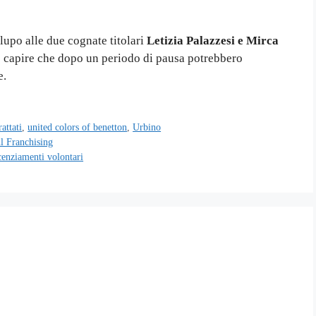
upo alle due cognate titolari
Letizia Palazzesi e Mirca
o capire che dopo un periodo di pausa potrebbero
e.
attati
,
united colors of benetton
,
Urbino
l Franchising
icenziamenti volontari