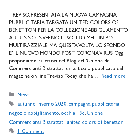
TREVISO. PRESENTATA LA NUOVA CAMPAGNA
PUBBLICITARIA TARGATA UNITED COLORS OF
BENETTON PER LA COLLEZIONE ABBIGLIAMENTO
AUTUNNO INVERNO: IL SOLITO MELTIN POT
MULTIRAZZIALE, MA QUESTA VOLTA LO SFONDO
E’ IL NUOVO MONDO POST CORONA VIRUS. Oggi
proponiamo ai lettori del Blog dell’Unione dei
Commercianti Bistrattati un articolo pubblicato dal
magazine on line Treviso Today che ha …
Read more
Categories
News
Tags
autunno inverno 2020
,
campagna pubblicitaria
,
negozio abbigliamento
,
occhiali 3d
,
Unione
Commercianti Bistrattati
,
united colors of benetton
1 Comment