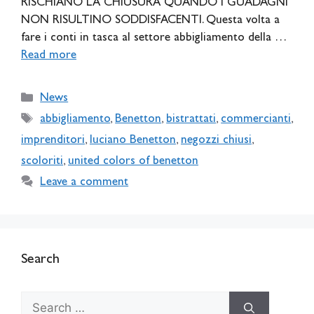
RISCHIANO LA CHIUSURA QUANDO I GUADAGNI
NON RISULTINO SODDISFACENTI. Questa volta a
fare i conti in tasca al settore abbigliamento della …
Read more
Categories
News
Tags
abbigliamento
,
Benetton
,
bistrattati
,
commercianti
,
imprenditori
,
luciano Benetton
,
negozzi chiusi
,
scoloriti
,
united colors of benetton
Leave a comment
Search
Search