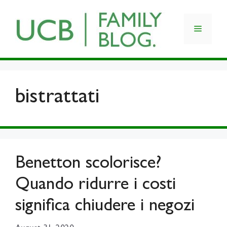
Skip
to
Menu
content
bistrattati
Benetton scolorisce?
Quando ridurre i costi
significa chiudere i negozi