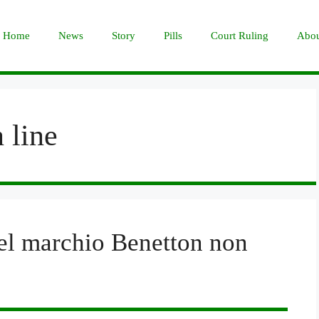
Home
News
Story
Pills
Court Ruling
Abou
 line
el marchio Benetton non