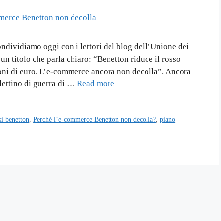
ndividiamo oggi con i lettori del blog dell’Unione dei
un titolo che parla chiaro: “Benetton riduce il rosso
ioni di euro. L’e-commerce ancora non decolla”. Ancora
lettino di guerra di …
Read more
si benetton
,
Perché l’e-commerce Benetton non decolla?
,
piano