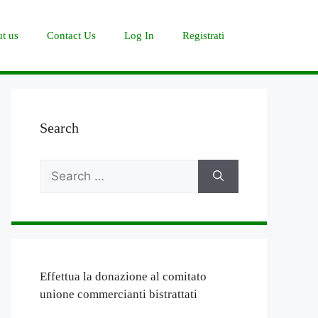
t us
Contact Us
Log In
Registrati
Search
Search
for:
Effettua la donazione al comitato
unione commercianti bistrattati