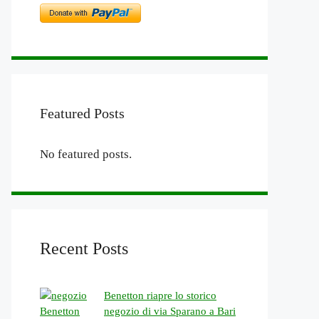
Featured Posts
No featured posts.
Recent Posts
Benetton riapre lo storico
negozio di via Sparano a Bari