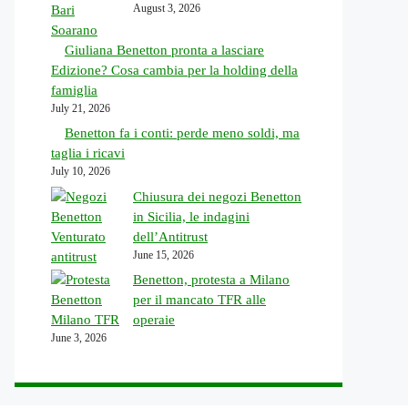
August 3, 2026
Giuliana Benetton pronta a lasciare
Edizione? Cosa cambia per la holding della
famiglia
July 21, 2026
Benetton fa i conti: perde meno soldi, ma
taglia i ricavi
July 10, 2026
Chiusura dei negozi Benetton
in Sicilia, le indagini
dell’Antitrust
June 15, 2026
Benetton, protesta a Milano
per il mancato TFR alle
operaie
June 3, 2026