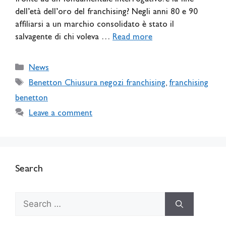
dell’età dell’oro del franchising? Negli anni 80 e 90
affiliarsi a un marchio consolidato è stato il
salvagente di chi voleva …
Read more
Categories
News
Tags
Benetton Chiusura negozi franchising
,
franchising
benetton
Leave a comment
Search
Search
for: