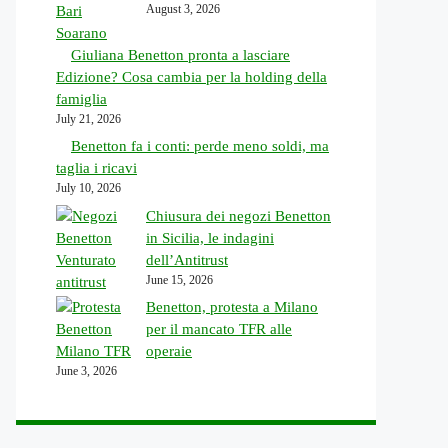
August 3, 2026
Giuliana Benetton pronta a lasciare
Edizione? Cosa cambia per la holding della
famiglia
July 21, 2026
Benetton fa i conti: perde meno soldi, ma
taglia i ricavi
July 10, 2026
Chiusura dei negozi Benetton
in Sicilia, le indagini
dell’Antitrust
June 15, 2026
Benetton, protesta a Milano
per il mancato TFR alle
operaie
June 3, 2026