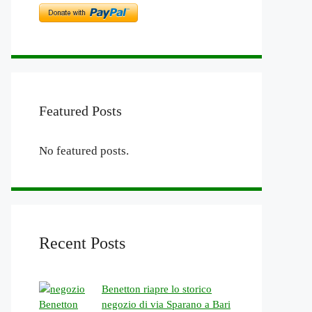
Featured Posts
No featured posts.
Recent Posts
Benetton riapre lo storico
negozio di via Sparano a Bari