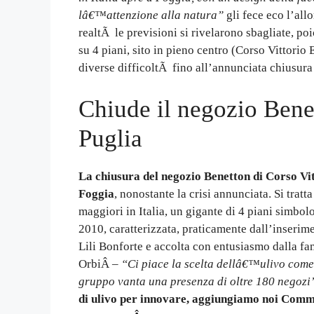
lâ€™attenzione alla natura”
gli fece eco l’all
realtÃ le previsioni si rivelarono sbagliate, 
su 4 piani, sito in pieno centro (Corso Vittorio
diverse difficoltÃ fino all’annunciata chiusura 
Chiude il negozio Bene
Puglia
La chiusura del negozio Benetton di Corso Vit
Foggia
, nonostante la crisi annunciata. Si tratt
maggiori in Italia, un gigante di 4 piani simbo
2010, caratterizzata, praticamente dall’inserime
Lili Bonforte e accolta con entusiasmo dalla f
OrbiÂ –
“Ci piace la scelta dellâ€™ulivo come 
gruppo vanta una presenza di oltre 180 negozi
di ulivo per innovare, aggiungiamo noi Comme