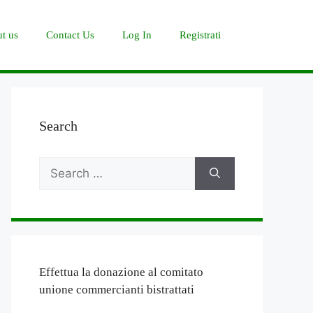
t us
Contact Us
Log In
Registrati
Search
Search
for:
Effettua la donazione al comitato
unione commercianti bistrattati