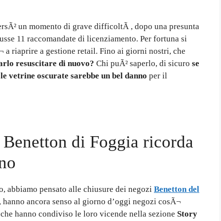
aversÃ² un momento di grave difficoltÃ , dopo una presunta
dusse 11 raccomandate di licenziamento. Per fortuna si
 a riaprire a gestione retail. Fino ai giorni nostri, che
farlo resuscitare di nuovo?
Chi puÃ² saperlo, di sicuro
se
 le vetrine oscurate sarebbe un bel danno
per il
 Benetton di Foggia ricorda
ano
ro, abbiamo pensato alle chiusure dei negozi
Benetton del
, hanno ancora senso al giorno d’oggi negozi cosÃ¬
 che hanno condiviso le loro vicende nella sezione
Story