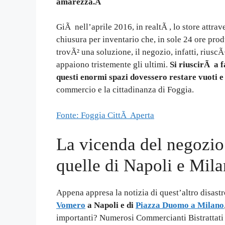
amarezza.Â
GiÃ nell’aprile 2016, in realtÃ , lo store attr
chiusura per inventario che, in sole 24 ore pro
trovÃ² una soluzione, il negozio, infatti, riuscÃ¬
appaiono tristemente gli ultimi.
Si riuscirÃ a 
questi enormi spazi dovessero restare vuoti e
commercio e la cittadinanza di Foggia.
Fonte: Foggia CittÃ Aperta
La vicenda del negozio
quelle di Napoli e Mil
Appena appresa la notizia di quest’altro disast
Vomero
a Napoli e di
Piazza Duomo a Milano
importanti? Numerosi Commercianti Bistrattati