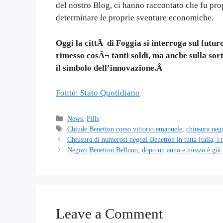
del nostro Blog, ci hanno raccontato che fu prop
determinare le proprie sventure economiche.
Oggi la cittÃ di Foggia si interroga sul futuro
rimesso cosÃ¬ tanti soldi, ma anche sulla sort
il simbolo dell’innovazione.Â
Fonte: Stato Quotidiano
Categories
News
,
Pills
Tags
Chiude Benetton corso vittorio emanuele
,
chiusura neg
Chiusura di numerosi negozi Benetton in tutta Italia, i 
Negozi Benetton Belluno, dopo un anno e mezzo è già
Leave a Comment