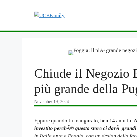
Skip
to
content
Chiude il Negozio B
più grande della Pu
November 19, 2024
Eppure quando fu inaugurato, ben 14 anni fa,
A
investito perchÃ© questo store ci darÃ grandi
in Italia apre a Foggia, con un design della f