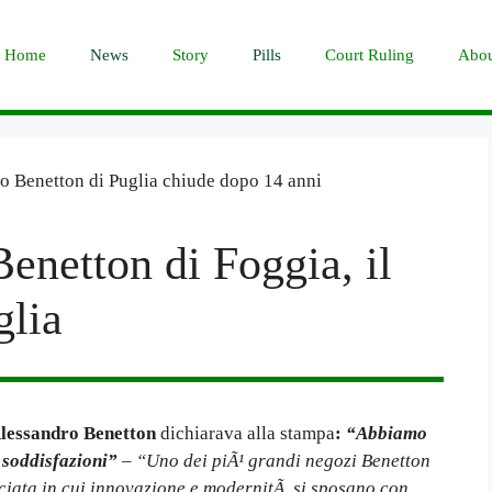
Home
News
Story
Pills
Court Ruling
Abou
enetton di Foggia, il
glia
lessandro Benetton
dichiarava alla stampa
:
“Abbiamo
 soddisfazioni”
–
“Uno dei piÃ¹ grandi negozi Benetton
acciata in cui innovazione e modernitÃ si sposano con