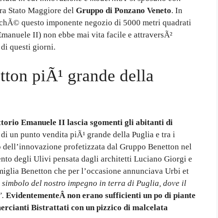
ora Stato Maggiore del
Gruppo di Ponzano Veneto
. In
poichÃ© questo imponente negozio di 5000 metri quadrati
 Emanuele II) non ebbe mai vita facile e attraversÃ²
di questi giorni.
tton piÃ¹ grande della
torio Emanuele II lascia sgomenti gli abitanti di
a di un punto vendita piÃ¹ grande della Puglia e tra i
lo dell’innovazione profetizzata dal Gruppo Benetton nel
nto degli Ulivi pensata dagli architetti Luciano Giorgi e
amiglia Benetton che per l’occasione annunciava Urbi et
simbolo del nostro impegno in terra di Puglia, dove il
”.
EvidentementeÂ non erano sufficienti un po di piante
rcianti Bistrattati con un pizzico di malcelata