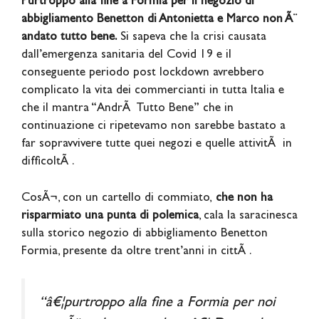
Purtroppo alla fine a Formia per il negozio di
abbigliamento Benetton di Antonietta e Marco non Ã¨
andato tutto bene.
Si sapeva che la crisi causata
dall’emergenza sanitaria del Covid 19 e il
conseguente periodo post lockdown avrebbero
complicato la vita dei commercianti in tutta Italia e
che il mantra “AndrÃ Tutto Bene” che in
continuazione ci ripetevamo non sarebbe bastato a
far sopravvivere tutte quei negozi e quelle attivitÃ in
difficoltÃ .
CosÃ¬, con un cartello di commiato,
che non ha
risparmiato una punta di polemica
, cala la saracinesca
sulla storico negozio di abbigliamento Benetton
Formia, presente da oltre trent’anni in cittÃ .
“â€¦purtroppo alla fine a Formia per noi