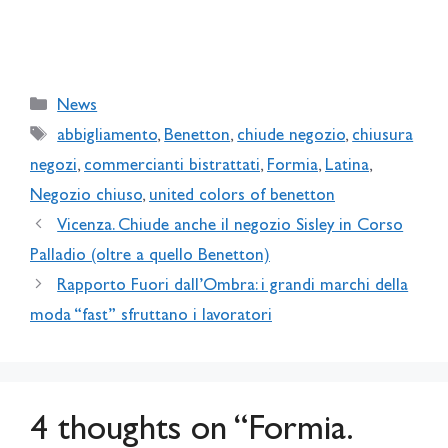
Categories
News
Tags
abbigliamento
,
Benetton
,
chiude negozio
,
chiusura
negozi
,
commercianti bistrattati
,
Formia
,
Latina
,
Negozio chiuso
,
united colors of benetton
Vicenza. Chiude anche il negozio Sisley in Corso
Palladio (oltre a quello Benetton)
Rapporto Fuori dall’Ombra: i grandi marchi della
moda “fast” sfruttano i lavoratori
4 thoughts on “Formia.