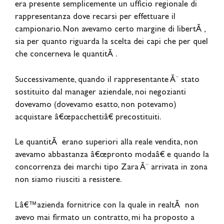
era presente semplicemente un ufficio regionale di
rappresentanza dove recarsi per effettuare il
campionario. Non avevamo certo margine di libertÃ ,
sia per quanto riguarda la scelta dei capi che per quel
che concerneva le quantitÃ .
Successivamente, quando il rappresentante Ã¨ stato
sostituito dal manager aziendale, noi negozianti
dovevamo (dovevamo esatto, non potevamo)
acquistare â€œpacchettiâ€ precostituiti.
Le quantitÃ erano superiori alla reale vendita, non
avevamo abbastanza â€œpronto modaâ€ e quando la
concorrenza dei marchi tipo Zara Ã¨ arrivata in zona
non siamo riusciti a resistere.
Lâ€™azienda fornitrice con la quale in realtÃ non
avevo mai firmato un contratto, mi ha proposto a