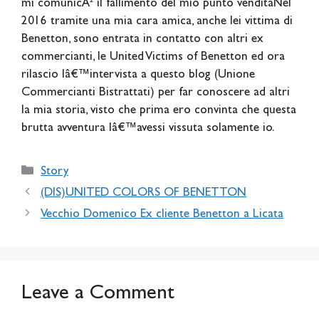
mi comunicÃ² il fallimento del mio punto venditaNel
2016 tramite una mia cara amica, anche lei vittima di
Benetton, sono entrata in contatto con altri ex
commercianti, le United Victims of Benetton ed ora
rilascio lâ€™intervista a questo blog (Unione
Commercianti Bistrattati) per far conoscere ad altri
la mia storia, visto che prima ero convinta che questa
brutta avventura lâ€™avessi vissuta solamente io.
Categories
Story
(DIS)UNITED COLORS OF BENETTON
Vecchio Domenico Ex cliente Benetton a Licata
Leave a Comment