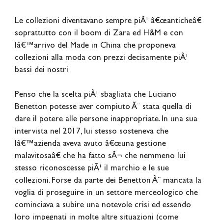
Le collezioni diventavano sempre piÃ¹ â€œanticheâ€
soprattutto con il boom di Zara ed H&M e con
lâ€™arrivo del Made in China che proponeva
collezioni alla moda con prezzi decisamente piÃ¹
bassi dei nostri
Penso che la scelta piÃ¹ sbagliata che Luciano
Benetton potesse aver compiuto Ã¨ stata quella di
dare il potere alle persone inappropriate. In una sua
intervista nel 2017, lui stesso sosteneva che
lâ€™azienda aveva avuto â€œuna gestione
malavitosaâ€ che ha fatto sÃ¬ che nemmeno lui
stesso riconoscesse piÃ¹ il marchio e le sue
collezioni. Forse da parte dei Benetton Ã¨ mancata la
voglia di proseguire in un settore merceologico che
cominciava a subire una notevole crisi ed essendo
loro impegnati in molte altre situazioni (come