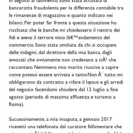
In seguito al fallimento, sono stata accusata di
bancarotta fraudolenta per la differenza contabile tra
le rimanenze di magazzino e quanto indicato nei
bilanci. Per poter far fronte a questa situazione ho
rischiato che le banche mi chiedessero il rientro dei
fidi e avevo il terrore visto lâ€™andamento del
commercio. Sono stata umiliata da chi si occupava
delle indagini, dal direttore della mia banca, dagli
avvocati che ovviamente non credevano a ciÃ² che
raccontavo. Nemmeno mio marito riusciva a capire
come potessi essere arrivata a tanto.Non Ã¨ tutto: mi
obbligarono da contratto a rifare il layout e gli arredi
del negozio facendomi chiudere dal 12 luglio a fine
agosto (periodo di massima affluenza e turismo a
Roma).
Successivamente, a mia insaputa, a gennaio 2017
ricevetti una telefonata dal curatore fallimentare che