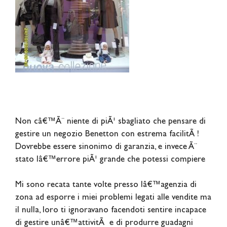
Non câ€™Ã¨ niente di piÃ¹ sbagliato che pensare di
gestire un negozio Benetton con estrema facilitÃ !
Dovrebbe essere sinonimo di garanzia, e invece Ã¨
stato lâ€™errore piÃ¹ grande che potessi compiere
Mi sono recata tante volte presso lâ€™agenzia di
zona ad esporre i miei problemi legati alle vendite ma
il nulla, loro ti ignoravano facendoti sentire incapace
di gestire unâ€™attivitÃ e di produrre guadagni