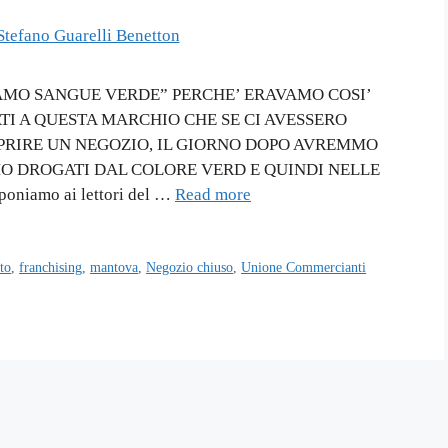
AMO SANGUE VERDE” PERCHE’ ERAVAMO COSI’
ATI A QUESTA MARCHIO CHE SE CI AVESSERO
APRIRE UN NEGOZIO, IL GIORNO DOPO AVREMMO
O DROGATI DAL COLORE VERD E QUINDI NELLE
iamo ai lettori del …
Read more
to
,
franchising
,
mantova
,
Negozio chiuso
,
Unione Commercianti