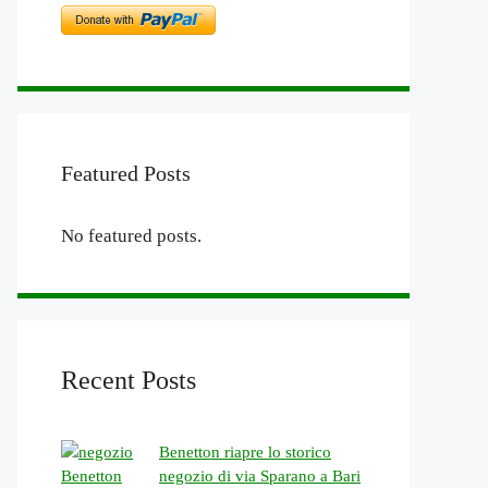
Featured Posts
No featured posts.
Recent Posts
Benetton riapre lo storico
negozio di via Sparano a Bari