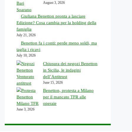
August 3, 2026
Giuliana Benetton pronta a lasciare
Edizione? Cosa cambia per la holding della
famiglia
July 21, 2026
Benetton fa i conti: perde meno soldi, ma
taglia i ricavi
July 10, 2026
Chiusura dei negozi Benetton
in Sicilia, le indagini
dell’Antitrust
June 15, 2026
Benetton, protesta a Milano
per il mancato TFR alle
operaie
June 3, 2026