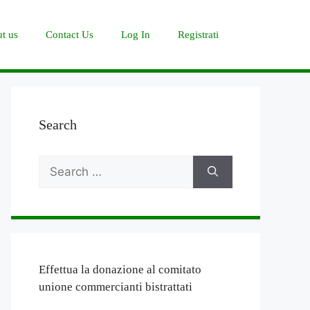
t us
Contact Us
Log In
Registrati
Search
Search
for:
Effettua la donazione al comitato
unione commercianti bistrattati