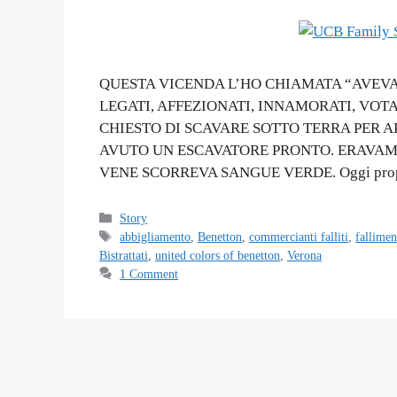
QUESTA VICENDA L’HO CHIAMATA “AVEV
LEGATI, AFFEZIONATI, INNAMORATI, VOT
CHIESTO DI SCAVARE SOTTO TERRA PER 
AVUTO UN ESCAVATORE PRONTO. ERAVAM
VENE SCORREVA SANGUE VERDE. Oggi propon
Categories
Story
Tags
abbigliamento
,
Benetton
,
commercianti falliti
,
fallimen
Bistrattati
,
united colors of benetton
,
Verona
1 Comment