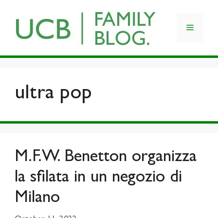
Skip
to
Menu
content
ultra pop
M.F.W. Benetton organizza
la sfilata in un negozio di
Milano