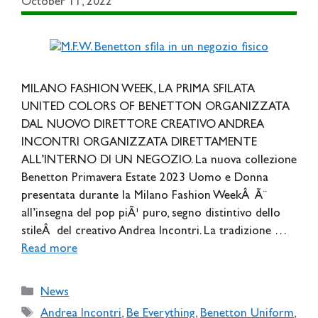
October 11, 2022
MILANO FASHION WEEK, LA PRIMA SFILATA
UNITED COLORS OF BENETTON ORGANIZZATA
DAL NUOVO DIRETTORE CREATIVO ANDREA
INCONTRI ORGANIZZATA DIRETTAMENTE
ALL’INTERNO DI UN NEGOZIO. La nuova collezione
Benetton Primavera Estate 2023 Uomo e Donna
presentata durante la Milano Fashion WeekÂ Ã¨
all’insegna del pop piÃ¹ puro, segno distintivo dello
stileÂ del creativo Andrea Incontri. La tradizione …
Read more
Categories
News
Tags
Andrea Incontri
,
Be Everything
,
Benetton Uniform
,