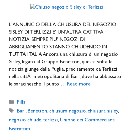
L’ANNUNCIO DELLA CHIUSURA DEL NEGOZIO
SISLEY DI TERLIZZI E’ UN’ALTRA CATTIVA
NOTIZIA, SEMPRE PIU’ NEGOZI DI
ABBIGLIAMENTO STANNO CHIUDENDO IN
TUTTA ITALIA Ancora una chiusura di un negozio
Sisley, legato al Gruppo Benetton, questa volta la
notizia giunge dalla Puglia, precisamente da Terlizzi
nella cittÃ metropolitana di Bari, dove ha abbassato
le saracinesche il punto …
Read more
Categories
Pills
Tags
Bari
,
Benetton
,
chiusura negozio
,
chiusura sisley
,
negozio chiude
,
terlizzi
,
Unione dei Commercianti
Bistrattati