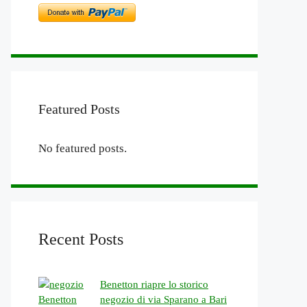
Featured Posts
No featured posts.
Recent Posts
Benetton riapre lo storico
negozio di via Sparano a Bari