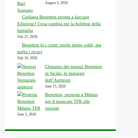
August 3, 2026
Giuliana Benetton pronta a lasciare
Edizione? Cosa cambia per la holding della
famiglia
July 21, 2026
Benetton fa i conti: perde meno soldi, ma
taglia i ricavi
July 10, 2026
Chiusura dei negozi Benetton
in Sicilia, le indagini
dell’Antitrust
June 15, 2026
Benetton, protesta a Milano
per il mancato TFR alle
operaie
June 3, 2026