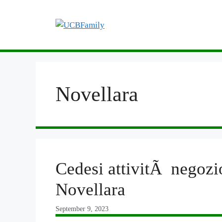
Skip
to
content
Novellara
Cedesi attivitÃ negozi
Novellara
September 9, 2023