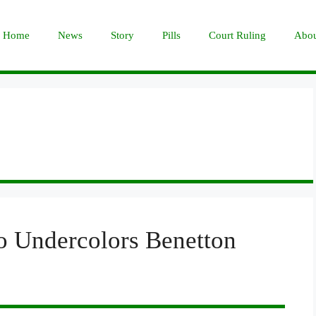
Home
News
Story
Pills
Court Ruling
Abou
o Undercolors Benetton