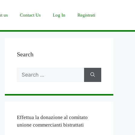
t us
Contact Us
Log In
Registrati
Search
Search
for:
Effettua la donazione al comitato
unione commercianti bistrattati