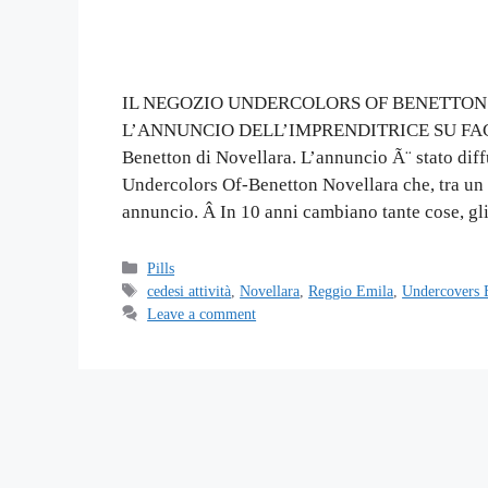
IL NEGOZIO UNDERCOLORS OF BENETTON
L’ANNUNCIO DELL’IMPRENDITRICE SU FACEB
Benetton di Novellara. L’annuncio Ã¨ stato dif
Undercolors Of-Benetton Novellara che, tra un 
annuncio. Â In 10 anni cambiano tante cose, gl
Categories
Pills
Tags
cedesi attività
,
Novellara
,
Reggio Emila
,
Undercovers 
Leave a comment