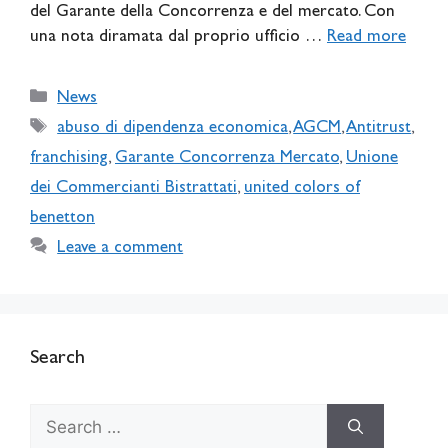
del Garante della Concorrenza e del mercato. Con
una nota diramata dal proprio ufficio …
Read more
Categories
News
Tags
abuso di dipendenza economica
,
AGCM
,
Antitrust
,
franchising
,
Garante Concorrenza Mercato
,
Unione
dei Commercianti Bistrattati
,
united colors of
benetton
Leave a comment
Search
Search
for: