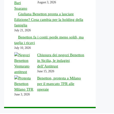
August 3, 2026
Giuliana Benetton pronta a lasciare
Edizione? Cosa cambia per la holding della
famiglia
July 21, 2026
Benetton fa i conti: perde meno soldi, ma
taglia i ricavi
July 10, 2026
Chiusura dei negozi Benetton
in Sicilia, le indagini
dell’Antitrust
June 15, 2026
Benetton, protesta a Milano
per il mancato TFR alle
operaie
June 3, 2026