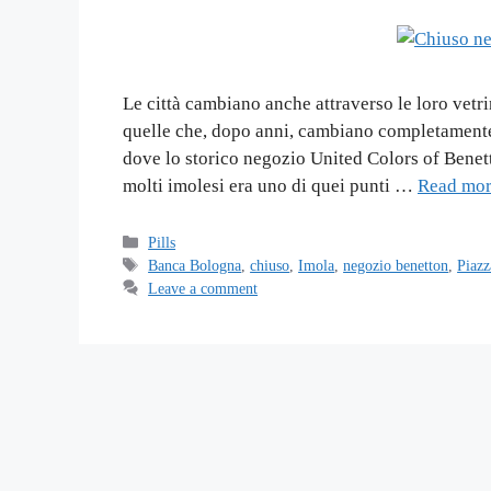
Le città cambiano anche attraverso le loro vetr
quelle che, dopo anni, cambiano completamente v
dove lo storico negozio United Colors of Benet
molti imolesi era uno di quei punti …
Read mo
Categories
Pills
Tags
Banca Bologna
,
chiuso
,
Imola
,
negozio benetton
,
Piaz
Leave a comment