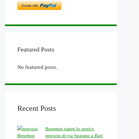
Featured Posts
No featured posts.
Recent Posts
Benetton riapre lo storico
negozio di via Sparano a Bari