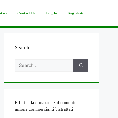
t us
Contact Us
Log In
Registrati
Search
Search
for:
Effettua la donazione al comitato
unione commercianti bistrattati