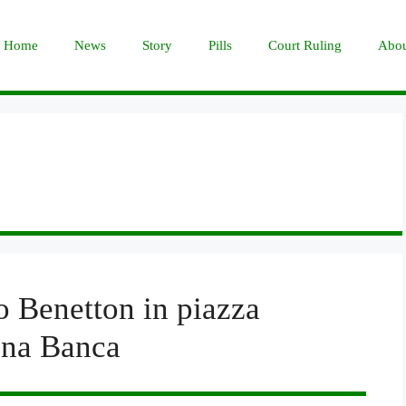
Home
News
Story
Pills
Court Ruling
Abou
o Benetton in piazza
una Banca