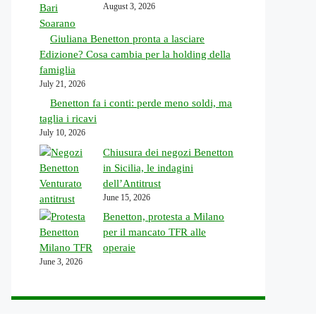
August 3, 2026
Giuliana Benetton pronta a lasciare
Edizione? Cosa cambia per la holding della
famiglia
July 21, 2026
Benetton fa i conti: perde meno soldi, ma
taglia i ricavi
July 10, 2026
Chiusura dei negozi Benetton
in Sicilia, le indagini
dell’Antitrust
June 15, 2026
Benetton, protesta a Milano
per il mancato TFR alle
operaie
June 3, 2026