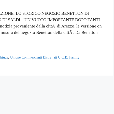
AZIONE: LO STORICO NEGOZIO BENETTON DI
 DI SALDI. “UN VUOTO IMPORTANTE DOPO TANTI
zia proveniente dalla cittÃ di Arezzo, le versione on
hiusura del negozio Benetton della cittÃ . Da Benetton
chiude
,
Unione Commercianti Bistrattati U.C.B. Family