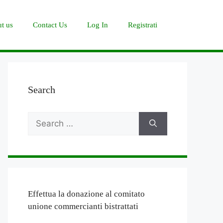
t us
Contact Us
Log In
Registrati
Search
Search
for:
Effettua la donazione al comitato
unione commercianti bistrattati