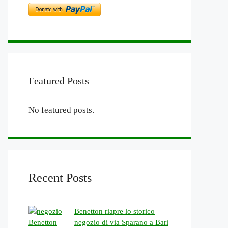
Featured Posts
No featured posts.
Recent Posts
Benetton riapre lo storico
negozio di via Sparano a Bari