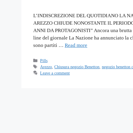
L’INDISCREZIONE DEL QUOTIDIANO LA N
AREZZO CHIUDE NONOSTANTE IL PERIODO
ANNI DA PROTAGONISTI” Ancora una brutta noti
line del giornale La Nazione ha annunciato la c
sono partiti …
Read more
Categories
Pills
Tags
Arezzo
,
Chiusura negozio Benetton
,
negozio benetton 
Leave a comment