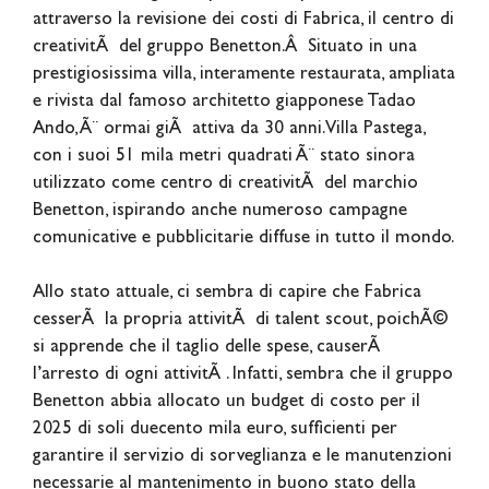
attraverso la revisione dei costi di Fabrica, il centro di
creativitÃ del gruppo Benetton.Â Situato in una
prestigiosissima villa, interamente restaurata, ampliata
e rivista dal famoso architetto giapponese Tadao
Ando, Ã¨ ormai giÃ attiva da 30 anni. Villa Pastega,
con i suoi 51 mila metri quadrati Ã¨ stato sinora
utilizzato come centro di creativitÃ del marchio
Benetton, ispirando anche numeroso campagne
comunicative e pubblicitarie diffuse in tutto il mondo.
Allo stato attuale, ci sembra di capire che Fabrica
cesserÃ la propria attivitÃ di talent scout, poichÃ©
si apprende che il taglio delle spese, causerÃ
l’arresto di ogni attivitÃ . Infatti, sembra che il gruppo
Benetton abbia allocato un budget di costo per il
2025 di soli duecento mila euro, sufficienti per
garantire il servizio di sorveglianza e le manutenzioni
necessarie al mantenimento in buono stato della