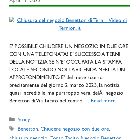
April 11, 2023
E’ POSSIBILE CHIUDERE UN NEGOZIO IN DUE ORE
CON UNA TELEFONATA? E’ SUCCESSO A TERNI,
DELLA NOTIZIA SE N’E’ OCCUPATA LA STAMPA
LOCALE. SECONDO NOI LA VICENDA MERITA UN
APPROFONDIMENTO. E’ del mese scorso,
precisamente del giorno 2 marzo 2023, la notizia
quasi incredibile, ma purtroppo vera, delÂ negozio
Benetton di Via Tacito nel centro …
Read more
Categories
Story
Tags
Benetton
,
Chiudere negozio con due ore
,
chiusura negozio
,
Corso Tacito
,
Negozio Benetton