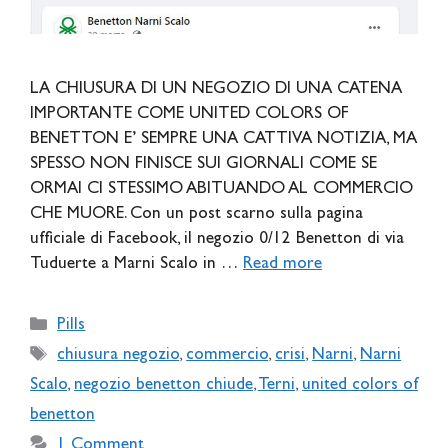
LA CHIUSURA DI UN NEGOZIO DI UNA CATENA
IMPORTANTE COME UNITED COLORS OF
BENETTON E’ SEMPRE UNA CATTIVA NOTIZIA, MA
SPESSO NON FINISCE SUI GIORNALI COME SE
ORMAI CI STESSIMO ABITUANDO AL COMMERCIO
CHE MUORE. Con un post scarno sulla pagina
ufficiale di Facebook, il negozio 0/12 Benetton di via
Tuduerte a Marni Scalo in …
Read more
Categories
Pills
Tags
chiusura negozio
,
commercio
,
crisi
,
Narni
,
Narni
Scalo
,
negozio benetton chiude
,
Terni
,
united colors of
benetton
1 Comment