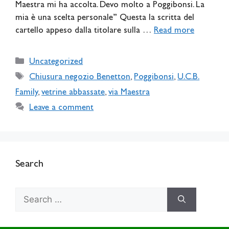
Maestra mi ha accolta. Devo molto a Poggibonsi. La
mia è una scelta personale” Questa la scritta del
cartello appeso dalla titolare sulla …
Read more
Categories
Uncategorized
Tags
Chiusura negozio Benetton
,
Poggibonsi
,
U.C.B.
Family
,
vetrine abbassate
,
via Maestra
Leave a comment
Search
Search
for: