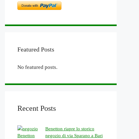
Featured Posts
No featured posts.
Recent Posts
Benetton riapre lo storico
negozio di via Sparano a Bari