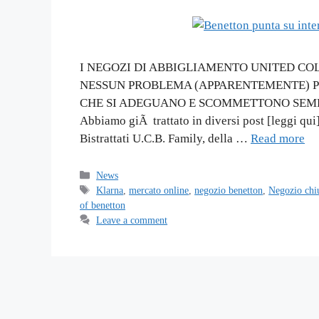
I NEGOZI DI ABBIGLIAMENTO UNITED CO
NESSUN PROBLEMA (APPARENTEMENTE) P
CHE SI ADEGUANO E SCOMMETTONO SEMPR
Abbiamo giÃ trattato in diversi post [leggi qu
Bistrattati U.C.B. Family, della …
Read more
Categories
News
Tags
Klarna
,
mercato online
,
negozio benetton
,
Negozio chi
of benetton
Leave a comment