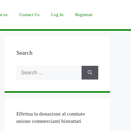
t us
Contact Us
Log In
Registrati
Search
Search
for:
Effettua la donazione al comitato
unione commercianti bistrattati