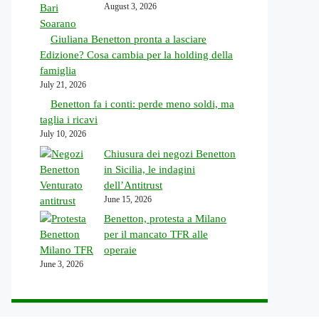
August 3, 2026
Giuliana Benetton pronta a lasciare
Edizione? Cosa cambia per la holding della
famiglia
July 21, 2026
Benetton fa i conti: perde meno soldi, ma
taglia i ricavi
July 10, 2026
Chiusura dei negozi Benetton
in Sicilia, le indagini
dell’Antitrust
June 15, 2026
Benetton, protesta a Milano
per il mancato TFR alle
operaie
June 3, 2026