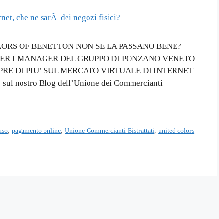
LORS OF BENETTON NON SE LA PASSANO BENE?
ER I MANAGER DEL GRUPPO DI PONZANO VENETO
E DI PIU’ SUL MERCATO VIRTUALE DI INTERNET
i] sul nostro Blog dell’Unione dei Commercianti
uso
,
pagamento online
,
Unione Commercianti Bistrattati
,
united colors