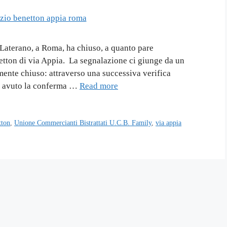
 Laterano, a Roma, ha chiuso, a quanto pare
etton di via Appia. La segnalazione ci giunge da un
amente chiuso: attraverso una successiva verifica
o avuto la conferma …
Read more
tton
,
Unione Commercianti Bistrattati U.C.B. Family
,
via appia