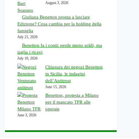
August 3, 2026
Giuliana Benetton pronta a lasciare
Edizione? Cosa cambia per la holding della
famiglia
July 21, 2026
Benetton fa i conti: perde meno soldi, ma
taglia i ricavi
July 10, 2026
Chiusura dei negozi Benetton
in Sicilia, le indagini
dell’Antitrust
June 15, 2026
Benetton, protesta a Milano
per il mancato TFR alle
operaie
June 3, 2026