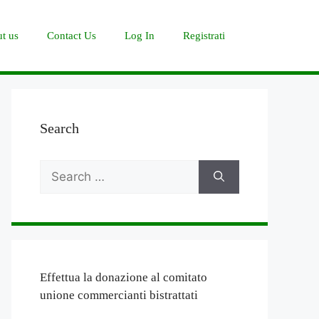
t us
Contact Us
Log In
Registrati
Search
Search
for:
Effettua la donazione al comitato
unione commercianti bistrattati