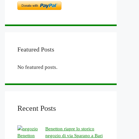
Featured Posts
No featured posts.
Recent Posts
Benetton riapre lo storico
negozio di via Sparano a Bari