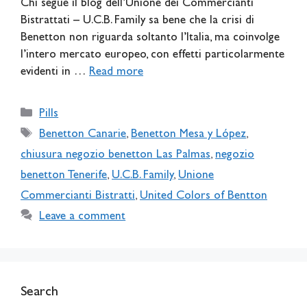
Chi segue il blog dell’Unione dei Commercianti
Bistrattati – U.C.B. Family sa bene che la crisi di
Benetton non riguarda soltanto l’Italia, ma coinvolge
l’intero mercato europeo, con effetti particolarmente
evidenti in …
Read more
Categories
Pills
Tags
Benetton Canarie
,
Benetton Mesa y López
,
chiusura negozio benetton Las Palmas
,
negozio
benetton Tenerife
,
U.C.B. Family
,
Unione
Commercianti Bistratti
,
United Colors of Bentton
Leave a comment
Search