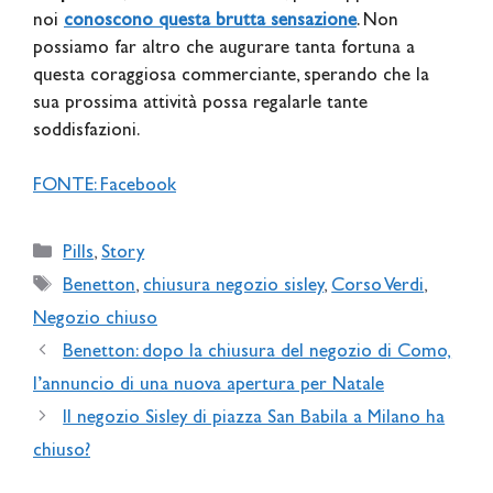
noi
conoscono questa brutta sensazione
. Non
possiamo far altro che augurare tanta fortuna a
questa coraggiosa commerciante, sperando che la
sua prossima attività possa regalarle tante
soddisfazioni.
FONTE: Facebook
Categories
Pills
,
Story
Tags
Benetton
,
chiusura negozio sisley
,
Corso Verdi
,
Negozio chiuso
Benetton: dopo la chiusura del negozio di Como,
l’annuncio di una nuova apertura per Natale
Il negozio Sisley di piazza San Babila a Milano ha
chiuso?