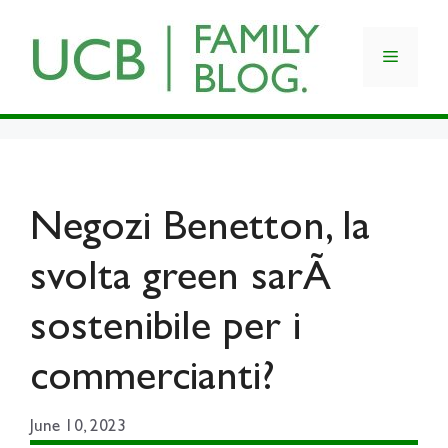
Skip
to
Menu
content
Negozi Benetton, la
svolta green sarÃ
sostenibile per i
commercianti?
June 10, 2023