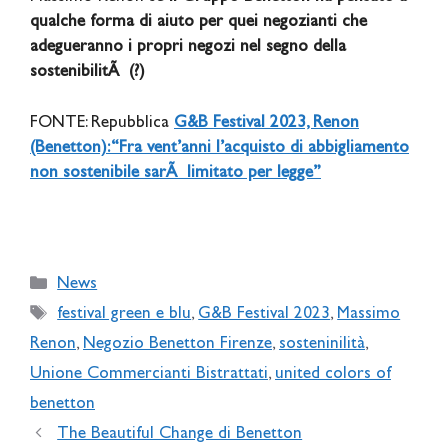
qualche forma di aiuto per quei negozianti che
adegueranno i propri negozi nel segno della
sostenibilitÃ (?)
FONTE: Repubblica
G&B Festival 2023, Renon
(Benetton): “Fra vent’anni l’acquisto di abbigliamento
non sostenibile sarÃ limitato per legge”
Categories
News
Tags
festival green e blu
,
G&B Festival 2023
,
Massimo
Renon
,
Negozio Benetton Firenze
,
sosteninilità
,
Unione Commercianti Bistrattati
,
united colors of
benetton
The Beautiful Change di Benetton