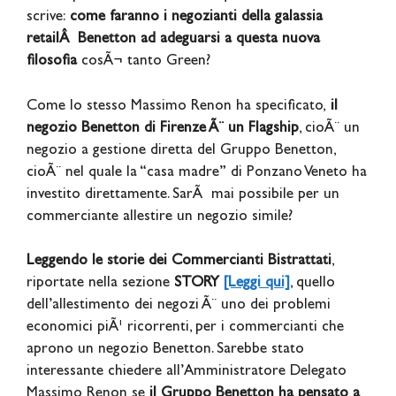
scrive:
come faranno i negozianti della galassia
retailÂ Benetton ad adeguarsi a questa nuova
filosofia
cosÃ¬ tanto Green?
Come lo stesso Massimo Renon ha specificato,
il
negozio Benetton di Firenze Ã¨ un Flagship
, cioÃ¨ un
negozio a gestione diretta del Gruppo Benetton,
cioÃ¨ nel quale la “casa madre” di Ponzano Veneto ha
investito direttamente. SarÃ mai possibile per un
commerciante allestire un negozio simile?
Leggendo le storie dei Commercianti Bistrattati
,
riportate nella sezione
STORY
[Leggi qui]
, quello
dell’allestimento dei negozi Ã¨ uno dei problemi
economici piÃ¹ ricorrenti, per i commercianti che
aprono un negozio Benetton. Sarebbe stato
interessante chiedere all’Amministratore Delegato
Massimo Renon se
il Gruppo Benetton ha pensato a