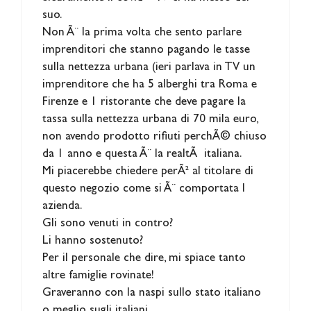
suo.
Non Ã¨ la prima volta che sento parlare
imprenditori che stanno pagando le tasse
sulla nettezza urbana (ieri parlava in TV un
imprenditore che ha 5 alberghi tra Roma e
Firenze e 1 ristorante che deve pagare la
tassa sulla nettezza urbana di 70 mila euro,
non avendo prodotto rifiuti perchÃ© chiuso
da 1 anno e questa Ã¨ la realtÃ italiana.
Mi piacerebbe chiedere perÃ² al titolare di
questo negozio come si Ã¨ comportata l
azienda.
Gli sono venuti in contro?
Li hanno sostenuto?
Per il personale che dire, mi spiace tanto
altre famiglie rovinate!
Graveranno con la naspi sullo stato italiano
o meglio sugli italiani.