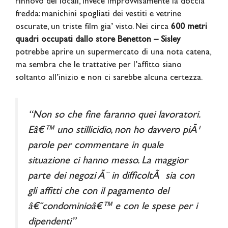
rinnovo dei locali, invece improvvisamente la doccia
fredda: manichini spogliati dei vestiti e vetrine
oscurate, un triste film gia’ visto. Nei circa
600 metri
quadri occupati dallo store Benetton – Sisley
potrebbe aprire un supermercato di una nota catena,
ma sembra che le trattative per l’affitto siano
soltanto all’inizio e non ci sarebbe alcuna certezza.
“Non so che fine faranno quei lavoratori.
Eâ€™ uno stillicidio, non ho davvero piÃ¹
parole per commentare in quale
situazione ci hanno messo. La maggior
parte dei negozi Ã¨ in difficoltÃ sia con
gli affitti che con il pagamento del
â€˜condominioâ€™ e con le spese per i
dipendenti”