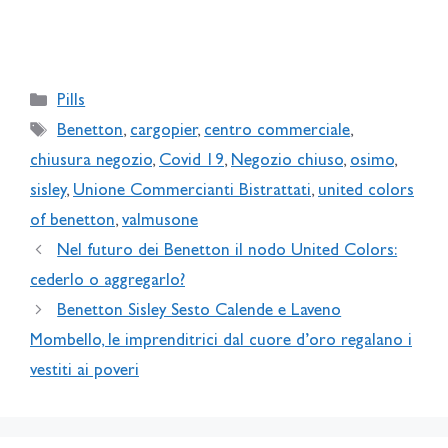
Categories
Pills
Tags
Benetton
,
cargopier
,
centro commerciale
,
chiusura negozio
,
Covid 19
,
Negozio chiuso
,
osimo
,
sisley
,
Unione Commercianti Bistrattati
,
united colors
of benetton
,
valmusone
Nel futuro dei Benetton il nodo United Colors:
cederlo o aggregarlo?
Benetton Sisley Sesto Calende e Laveno
Mombello, le imprenditrici dal cuore d’oro regalano i
vestiti ai poveri