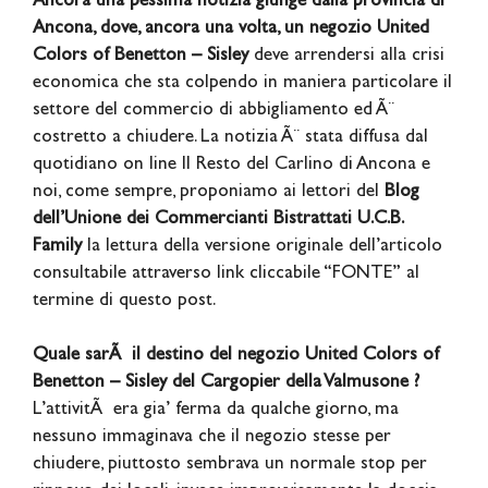
Ancora una pessima notizia giunge dalla provincia di
Ancona, dove, ancora una volta, un negozio United
Colors of Benetton – Sisley
deve arrendersi alla crisi
economica che sta colpendo in maniera particolare il
settore del commercio di abbigliamento ed Ã¨
costretto a chiudere. La notizia Ã¨ stata diffusa dal
quotidiano on line Il Resto del Carlino di Ancona e
noi, come sempre, proponiamo ai lettori del
Blog
dell’Unione dei Commercianti Bistrattati U.C.B.
Family
la lettura della versione originale dell’articolo
consultabile attraverso link cliccabile “FONTE” al
termine di questo post.
Quale sarÃ il destino del negozio United Colors of
Benetton – Sisley del Cargopier della Valmusone ?
L’attivitÃ era gia’ ferma da qualche giorno, ma
nessuno immaginava che il negozio stesse per
chiudere, piuttosto sembrava un normale stop per